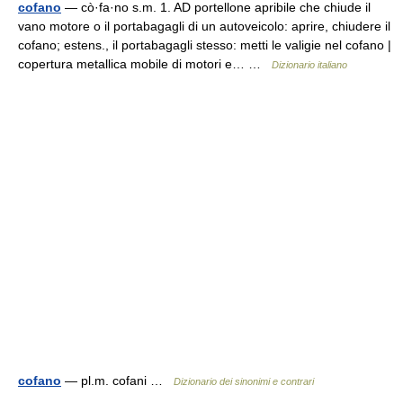
cofano
— cò·fa·no s.m. 1. AD portellone apribile che chiude il
vano motore o il portabagagli di un autoveicolo: aprire, chiudere il
cofano; estens., il portabagagli stesso: metti le valigie nel cofano |
copertura metallica mobile di motori e… …
Dizionario italiano
cofano
— pl.m. cofani …
Dizionario dei sinonimi e contrari