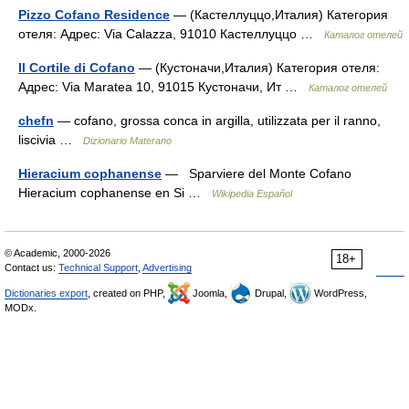
Pizzo Cofano Residence
— (Кастеллуццо,Италия) Категория
отеля: Адрес: Via Calazza, 91010 Кастеллуццо …
Каталог отелей
Il Cortile di Cofano
— (Кустоначи,Италия) Категория отеля:
Адрес: Via Maratea 10, 91015 Кустоначи, Ит …
Каталог отелей
chefn
— cofano, grossa conca in argilla, utilizzata per il ranno,
liscivia …
Dizionario Materano
Hieracium cophanense
— Sparviere del Monte Cofano
Hieracium cophanense en Si …
Wikipedia Español
© Academic, 2000-2026
18+
Contact us:
Technical Support
,
Advertising
Dictionaries export
, created on PHP,
Joomla,
Drupal,
WordPress,
MODx.