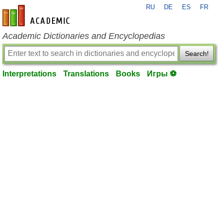
RU
DE
ES
FR
en-academic.com
Academic Dictionaries and Encyclopedias
Search!
Interpretations
Translations
Books
Игры ⚽