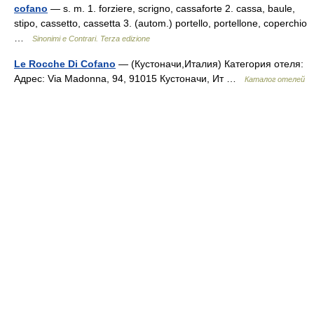
cofano
— s. m. 1. forziere, scrigno, cassaforte 2. cassa, baule,
stipo, cassetto, cassetta 3. (autom.) portello, portellone, coperchio
…
Sinonimi e Contrari. Terza edizione
Le Rocche Di Cofano
— (Кустоначи,Италия) Категория отеля:
Адрес: Via Madonna, 94, 91015 Кустоначи, Ит …
Каталог отелей