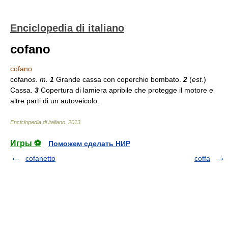
Enciclopedia di italiano
cofano
cofano
cofano
s. m.
1
Grande cassa con coperchio bombato.
2
(
est.
)
Cassa.
3
Copertura di lamiera apribile che protegge il motore e
altre parti di un autoveicolo.
Enciclopedia di italiano
.
2013
.
Игры ⚽
Поможем сделать НИР
cofanetto
coffa