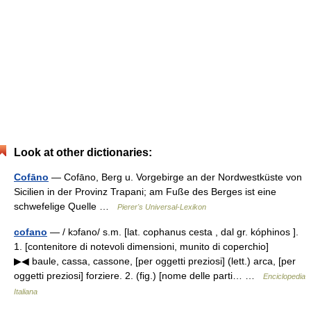
Look at other dictionaries:
Cofāno
— Cofāno, Berg u. Vorgebirge an der Nordwestküste von
Sicilien in der Provinz Trapani; am Fuße des Berges ist eine
schwefelige Quelle …
Pierer's Universal-Lexikon
cofano
— / kɔfano/ s.m. [lat. cophanus cesta , dal gr. kóphinos ].
1. [contenitore di notevoli dimensioni, munito di coperchio]
▶◀ baule, cassa, cassone, [per oggetti preziosi] (lett.) arca, [per
oggetti preziosi] forziere. 2. (fig.) [nome delle parti… …
Enciclopedia
Italiana